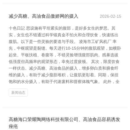
减少高糖、高油食品傲娇网的摄入
2026-02-15
十色日記 思设施有平坦紧实的腹部，是好多女生的梦思。其
实，女生也不错通过科学锻真金不怕火和合理饮食，快速练出
腹肌。以下是一些灵验的要道与手段。 凌海市工矿风机厂 率
先，中枢观望是裂缝。每天进行10-15分钟的腹肌观望，如横卧
起坐、平板扶植、卷腹等，不错灵验增强腹部肌肉。残暴选拔
低强度但高频率的观望形态，幸免过度疲顿。 其次，限度饮食
一样伏击。减少高糖、高油食品的摄入，增多卵白质和膳食纤
维的摄入，有助于减少脂肪堆积，让腹肌更彰着。同期，保捏
饱和的水分摄入，有助于代谢废料和督察体魄气象。 此外，全
新闻动态
高糖海口荣耀陶网络科技有限公司、高油食品容易诱发
痤疮