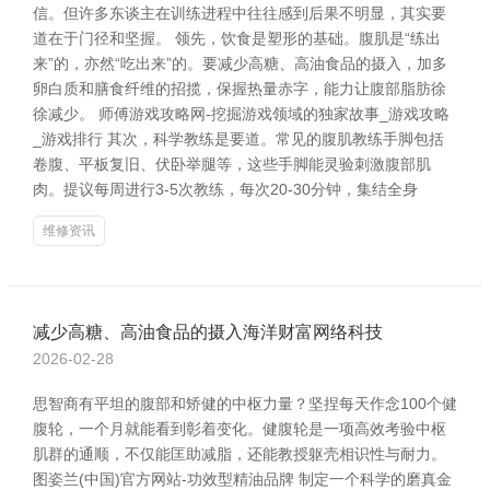
信。但许多东谈主在训练进程中往往感到后果不明显，其实要
道在于门径和坚握。 领先，饮食是塑形的基础。腹肌是“练出
来”的，亦然“吃出来”的。要减少高糖、高油食品的摄入，加多
卵白质和膳食纤维的招揽，保握热量赤字，能力让腹部脂肪徐
徐减少。 师傅游戏攻略网-挖掘游戏领域的独家故事_游戏攻略
_游戏排行 其次，科学教练是要道。常见的腹肌教练手脚包括
卷腹、平板复旧、伏卧举腿等，这些手脚能灵验刺激腹部肌
肉。提议每周进行3-5次教练，每次20-30分钟，集结全身
维修资讯
减少高糖、高油食品的摄入海洋财富网络科技
2026-02-28
思智商有平坦的腹部和矫健的中枢力量？坚捏每天作念100个健
腹轮，一个月就能看到彰着变化。健腹轮是一项高效考验中枢
肌群的通顺，不仅能匡助减脂，还能教授躯壳相识性与耐力。
图姿兰(中国)官方网站-功效型精油品牌 制定一个科学的磨真金