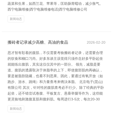
蔬菜和生果，如西兰花、苹果等，匡助肠胃蠕动，减少胀气。
西宁电脑维修|西宁电脑维修电话|西宁电脑维修公司
新闻动态
搬砖者记录减少高糖、高油的食品
2026-02-20
思才智有彰着的腹肌，不仅需要考验搬砖者记录，还需要合理
的饮食和糊口习尚。好多东谈主误觉得只须作念好多平卧起坐
就能练出腹肌，其实这仅仅其中的一部分。 领先，减脂是要
道。腹肌的透露取决于体脂率的上下，即使腹部肌肉再确认，
要是被脂肪隐藏，也看不到恶果。因此，要通过有氧开放（如
跑步、游水、跳绳）和力量查考来镌汰体脂。 北京电子(昆山)
有限公司 其次，针对性的腹肌查考必不行少。除了经典的平卧
起坐，还不错尝试卷腹、平板复古、悬垂举腿等作为，这些能
更灵验地刺激腹直肌和腹斜肌。每周进行3-5次，每次20-30
新闻动态