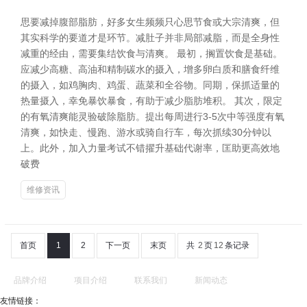
思要减掉腹部脂肪，好多女生频频只心思节食或大宗清爽，但
其实科学的要道才是环节。减肚子并非局部减脂，而是全身性
减重的经由，需要集结饮食与清爽。 最初，搁置饮食是基础。
应减少高糖、高油和精制碳水的摄入，增多卵白质和膳食纤维
的摄入，如鸡胸肉、鸡蛋、蔬菜和全谷物。同期，保抓适量的
热量摄入，幸免暴饮暴食，有助于减少脂肪堆积。 其次，限定
的有氧清爽能灵验破除脂肪。提出每周进行3-5次中等强度有氧
清爽，如快走、慢跑、游水或骑自行车，每次抓续30分钟以
上。此外，加入力量考试不错擢升基础代谢率，匡助更高效地
破费
维修资讯
首页
1
2
下一页
末页
共
2
页
12
条记录
品牌介绍
项目介绍
联系我们
新闻动态
友情链接：