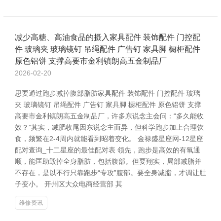
减少高糖、高油食品的摄入家具配件 装饰配件 门控配
件 玻璃夹 玻璃镜钉 吊绳配件 广告钉 家具脚 橱柜配件
原色铝饼 支撑高要市金利镇朗高五金制品厂
2026-02-20
思要通过跑步减掉腹部脂肪家具配件 装饰配件 门控配件 玻璃
夹 玻璃镜钉 吊绳配件 广告钉 家具脚 橱柜配件 原色铝饼 支撑
高要市金利镇朗高五金制品厂，许多东说念主会问：“多久能收
效？”其实，减肥收尾因东说念主而异，但科学跑步加上合理饮
食，频繁在2-4周内就能看到昭着变化。 金禄盛星座网-12星座
配对查询_十二星座的最佳配对表 领先，跑步是高效的有氧通
顺，能匡助毁掉全身脂肪，包括腹部。但要翔实，局部减脂并
不存在，是以不行只靠跑步“专攻”腹部。要全身减脂，才调让肚
子变小。 开州区大众电商经营部 其
维修资讯