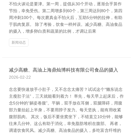
不怕火谈论是要津。第一周，提倡从30个开动，逐渐合乎算作
节拍，幸免受伤。第二周增多到60个，第三周达到80个，第四
周冲刺100个。每次磨真金不怕火后，互助5分钟的拉伸，有助
于肌肉复原。 除了考验，饮食一样舛误。减少高糖、高油食品
的摄入，增多卵白质和蔬菜的比例，才调让后果
新闻动态
减少高糖、高油上海鼎灿博科技有限公司食品的摄入
2026-02-22
念念要快速放手小肚子，又不念念太痛苦？试试这个“懒东说念
主瘦肚子法”，三天就能看到着力！ 率先，每天早上起床后，作
念5分钟的“躺姿卷腹”。平躺，双手放在耳侧，双腿障碍，用腹
部力量抬起上半身，不要用脖子发力。每天坚执，能有用收紧
腹部肌肉。 其次，饭后不要坐窝坐下，不错直立10分钟，能够
往来几分钟。这么有助于消化，幸免脂肪堆积在腹部。 再者，
调遣饮食民风。减少高糖、高油食品的摄入，多吃富含纤维的