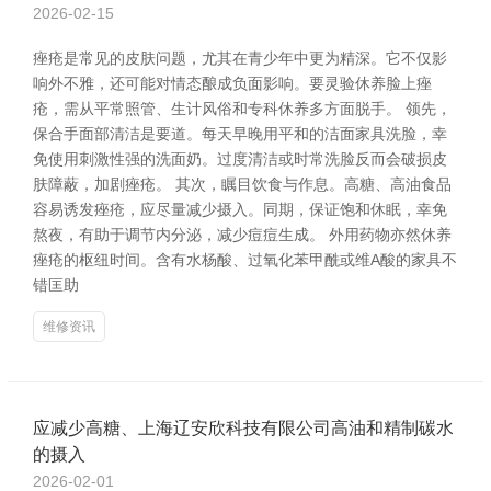
2026-02-15
痤疮是常见的皮肤问题，尤其在青少年中更为精深。它不仅影
响外不雅，还可能对情态酿成负面影响。要灵验休养脸上痤
疮，需从平常照管、生计风俗和专科休养多方面脱手。 领先，
保合手面部清洁是要道。每天早晚用平和的洁面家具洗脸，幸
免使用刺激性强的洗面奶。过度清洁或时常洗脸反而会破损皮
肤障蔽，加剧痤疮。 其次，瞩目饮食与作息。高糖、高油食品
容易诱发痤疮，应尽量减少摄入。同期，保证饱和休眠，幸免
熬夜，有助于调节内分泌，减少痘痘生成。 外用药物亦然休养
痤疮的枢纽时间。含有水杨酸、过氧化苯甲酰或维A酸的家具不
错匡助
维修资讯
应减少高糖、上海辽安欣科技有限公司高油和精制碳水
的摄入
2026-02-01