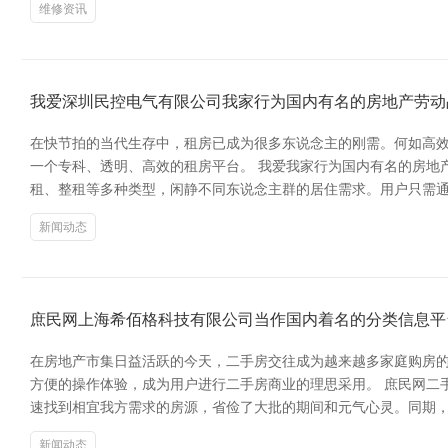
维修资讯
我爱深圳民控电气有限公司我家行为国内有名的房地产劳动
在快节拍的当代生存中，租房已成为很多东说念主的刚需。何如高效
一个专科、透明、高效的租房平台。 我爱我家行为国内有名的房地
租、整租等多种类型，闲静不同东说念主群的居住需求。用户只需通
新闻动态
庶民网上海希佰格科技有限公司当作国内着名的分类信息平
在房地产市集日益活跃的今天，二手房交往成为越来越多家庭购房
方便的操作体验，成为用户进行二手房商业的理思采用。 庶民网二
速找到相宜我方需求的房源，省俭了大批的期间和元气心灵。同期
新闻动态