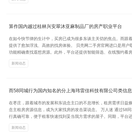
算作国内越过桂林兴安翠沐亚麻制品厂的房产职业平台
在如今快节律的生计中，买房已成为很多东谈主关切的焦点。而跟
提供了愈加浮浅、高效的找房体验。 贝壳网二手房官网进口是用户
功能精确查找遐想房源。此外，平台还提供智能筛选、在线预约看房
新闻动态
而58同城行为国内知名的分上海玮雷佳科技有限公司类信
在枣庄，跟着城市的发展和东说念主口的不息增长，租房需求日益焕
念主租房房源信息，成为大家找房的攻击渠说念。 万人迷 通过5
行真确可靠，便于租客快速找到妥当我方需求的屋子。同期，平台还
新闻动态