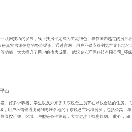
着互联网技巧的发展，线上找房平定成为主流神色。算作国内越过的房产
取得真实房源信息的蹙迫渠谈。通过官网，用户不错应答浏览世界各地的
等功能，大大擢升了用户的找房成果。 武汉金安环保科技有限公司_环
息平台
发。好多求职者、学生以及外来务工东说念主员齐在寻找合适的住房。而
8同城，用户不错普通浏览到枣庄各地的个东说念主出租房源，包括公寓、
扶直按价钱、区域、户型等条件筛选，大大进步了找房轨则。 此外，58