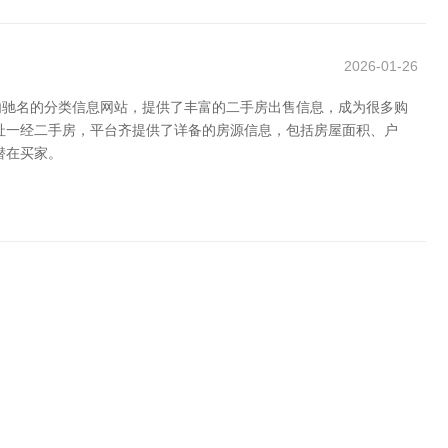
2026-01-26
内驰名的分类信息网站，提供了丰富的二手房出售信息，成为很多购
址一经二手房，平台齐提供了详备的房源信息，包括房屋面积、户
潜在买家。