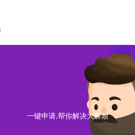
收
一键申请,帮你解决大麻烦