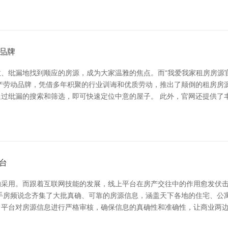
品牌
、纰漏地找到顺应的房源，成为大家温雅的焦点。而“我爱我家租房房源
产劳动品牌，凭借多年积聚的行业训诲和优质劳动，推出了颠倒的租房房
过纰漏的搜索和筛选，即可快速定位中意的屋子。 此外，官网还提供了
台
的采用。而跟着互联网技能的发展，线上平台在房产交往中的作用愈发伏
手房频说念齐集了大批真确、可靠的房源信息，涵盖天下各地的住宅、公
，平台对房源信息进行严格审核，确保信息的真确性和准确性，让商业两