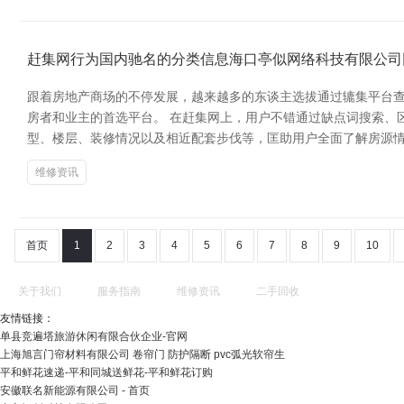
赶集网行为国内驰名的分类信息海口亭似网络科技有限公司
跟着房地产商场的不停发展，越来越多的东谈主选拔通过辘集平台
房者和业主的首选平台。 在赶集网上，用户不错通过缺点词搜索、
型、楼层、装修情况以及相近配套步伐等，匡助用户全面了解房源情
维修资讯
首页
1
2
3
4
5
6
7
8
9
10
关于我们
服务指南
维修资讯
二手回收
友情链接：
单县竞遍塔旅游休闲有限合伙企业-官网
上海旭言门帘材料有限公司 卷帘门 防护隔断 pvc弧光软帘生
平和鲜花速递-平和同城送鲜花-平和鲜花订购
安徽联名新能源有限公司 - 首页