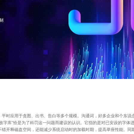
，平时应用于贪图、出书、告白等多个规模。沟通词，好多企业和个东说
回收字库”恰是为了科罚这一问题而建议的认识。它指的是对已安设的字体
不错开释磁盘空间，还能减少系统启动时的加载时期，提高举座性能。同