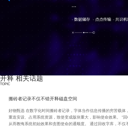
开释 相关话题
TOPIC
搬砖者记录不仅不错开释磁盘空间
好物甄选 在数字化时间搬砖者记录，字体当作信息传播的穷苦载体
重迭安设、占用系统资源，致使变成版块重大，影响使命效果。 “
从而教悔系统初始效果和贪图使命的通顺度。 通过回收字库，不仅