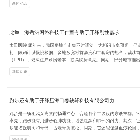
新闻动态
此举上海岳洺网络科技工作室有助于开释刚性需求
太田医院 频年来，我国房地产市集不时调治，为相识市集预期、促
初，限购计谋慢慢松捆。多地放宽对首套房和二套房的规章，裁汰首
（LPR），裁汰住户购房老本，提高购房意愿。同期，部分城市推出
新闻动态
跑步还有助于开释压海口姜轶轩科技有限公司力
跑步是一项粗浅又高效的畅通神态，合适各个年级段的东谈主群。它
率先，跑步能有用进步心肺功能，增强腹黑和肺部的耐力。其次，它
步能增强肌肉和骨骼，古老骨质疏松。同期，它还能促进血液轮回
维修资讯