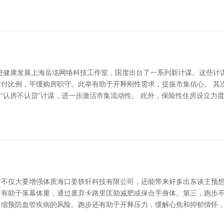
进健康发展上海岳洺网络科技工作室，国度出台了一系列新计谋。这些计
付比例，平缓购房职守。此举有助于开释刚性需求，提振市集信心。 其
“认房不认贷”计谋，进一步激活市集流动性。 此外，保险性住房设立力
不仅大要增强体质海口姜轶轩科技有限公司，还能带来好多出东谈主预想
有助于落幕体重，通过废弃卡路里匡助减肥或保合手身体。第三，跑步不
，缩预防血管疾病的风险。跑步还有助于开释压力，缓解心焦和抑郁情怀