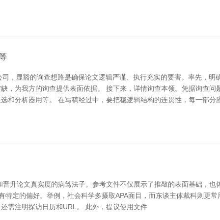
等
有限公司，显豁的询查想路是确保论文逻辑严谨、执行充实的要害。率先，
缺，为我方的询查提供表面依据。 接下来，详情询查本领。凭据询查问
选和分析器用等。 在写稿经过中，要把稳逻辑结构的连贯性，每一部分
和晋升论文真实度的病笃法子。参考文件不仅展示了推敲的表面基础，也
时时有特定的偏好。举例，社会科学多摄取APA面目，而东谈主体裁科则更常用
还需注明探访日历和URL。 此外，提议使用文件