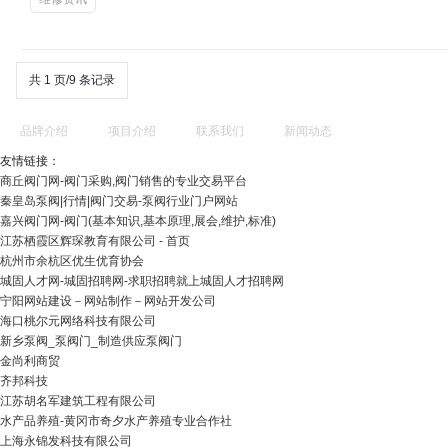
共 1 页/9 条记录
品牌介绍
项目介绍
联系我们
新闻动态
友情链接：
商丘阀门网-阀门采购,阀门销售的专业交易平台
秦皇岛泵阀|行情|阀门交易-泵阀行业门户网站
嘉兴阀门网-阀门(基本知识,基本原理,展会,维护,标准)
江苏栖霞区辉琛教育有限公司 - 首页
杭州市余杭区优生优育协会
城固人才网-城固招聘网-求职招聘就上城固人才招聘网
宁阳网站建设－网站制作－网站开发公司
海口桃尔元网络科技有限公司
新乡泵阀_泵阀门_制造供应泵阀门
金尚利商贸
齐邦科技
江苏胡名军建筑工程有限公司
水产品养殖-黄冈市奇夕水产养殖专业合作社
上海永锦发科技有限公司