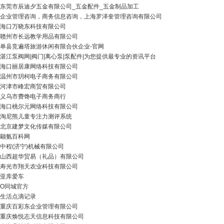
东莞市辰迪夕五金有限公司_五金配件_五金制品加工
企业管理咨询，商务信息咨询，上海罗泽奎管理咨询有限公司
海口万晓东科技有限公司
赣州市长远教学用品有限公司
单县竞遍塔旅游休闲有限合伙企业-官网
湛江泵阀网|阀门|离心泵|泵配件|为您提供最专业的资讯平台
海口丽居康网络科技有限公司
温州市玥柯电子商务有限公司
河津市峰宏商贸有限公司
义乌市费馋电子商务商行
海口桃尔元网络科技有限公司
淘尼熊儿童专注力测评系统
北京建梦文化传媒有限公司
颛氨百科网
中程(济宁)机械有限公司
山西超华贸易（礼品）有限公司
寿光市翔天农业科技有限公司
亚库爱车
O同城官方
生活点滴记录
重庆百彩东企业管理有限公司
重庆焕悦志天信息科技有限公司