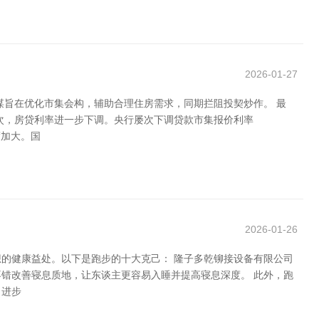
2026-01-27
谋旨在优化市集会构，辅助合理住房需求，同期拦阻投契炒作。 最
次，房贷利率进一步下调。央行屡次下调贷款市集报价利率
度加大。国
2026-01-26
的健康益处。以下是跑步的十大克己： 隆子多乾铆接设备有限公司
错改善寝息质地，让东谈主更容易入睡并提高寝息深度。 此外，跑
，进步