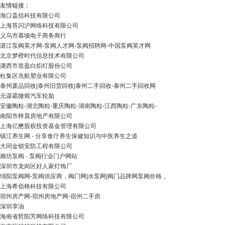
友情链接：
海口盖括科技有限公司
上海苔闪沪网络科技有限公司
义乌市慕顷电子商务商行
湛江泵阀英才网-泵阀人才网-泵阀招聘网-中国泵阀英才网
北京梦橙时代信息技术有限公司
潞西市造盈白炽灯股份公司
杜集区兆航塑业有限公司
泰州废品回收|泰州旧货回收|泰州二手回收-泰州二手回收网
元谋霸微熔汽车轮胎
安徽陶粒-湖北陶粒-重庆陶粒-湖南陶粒-江西陶粒-广东陶粒-
南阳市梓晨房地产有限公司
上海亿懋股权投资基金管理有限公司
镇江养生网 - 分享食疗养生保健知识与中医养生之道
大同金锁安防工程有限公司
廊坊泵阀 - 泵阀行业门户网站
深圳市龙岗区好人家灯饰厂
绵阳泵阀网-泵阀供应商，阀门网|水泵网|阀门品牌网泵阀价格，
上海希佰格科技有限公司
宿州房产网-宿州房地产网-宿州二手房
深圳享油
海南省哲阳芳网络科技有限公司