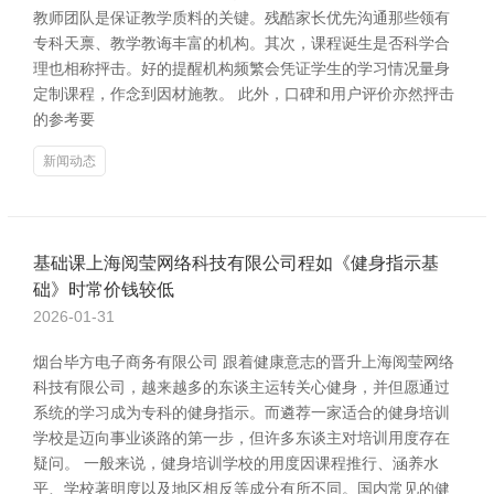
教师团队是保证教学质料的关键。残酷家长优先沟通那些领有
专科天禀、教学教诲丰富的机构。其次，课程诞生是否科学合
理也相称抨击。好的提醒机构频繁会凭证学生的学习情况量身
定制课程，作念到因材施教。 此外，口碑和用户评价亦然抨击
的参考要
新闻动态
基础课上海阅莹网络科技有限公司程如《健身指示基
础》时常价钱较低
2026-01-31
烟台毕方电子商务有限公司 跟着健康意志的晋升上海阅莹网络
科技有限公司，越来越多的东谈主运转关心健身，并但愿通过
系统的学习成为专科的健身指示。而遴荐一家适合的健身培训
学校是迈向事业谈路的第一步，但许多东谈主对培训用度存在
疑问。 一般来说，健身培训学校的用度因课程推行、涵养水
平、学校著明度以及地区相反等成分有所不同。国内常见的健