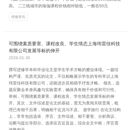
高。 二三线城市的瑜伽课程价钱相对较低，一般在50元
维修资讯
可围绕素质要害、课程改良、学生情态上海玮雷佳科技
有限公司发展等标的伸开
2026-01-30
撰写进修学本科毕业论文是学生学术才略的蹙迫体现。一篇结
构严谨、实质充实的论文，不仅粗略展示学生的专科常识上海
玮雷佳科技有限公司，还能进步其相插手抒发才略。 领先，选
题应聚会本身风趣与实验需求，确保具有相干价值和可行性。
举例，可围绕素质要害、课程改良、学生情态发展等标的伸
开。其次，文件综述是论文的基础，需无为查阅关联贵寓，梳
理已有相干后果，明确相干近况与不及。 遊学旅行 在论文结构
上，常常包括选录、序言、文件综述、相干要害、分析商议、
论断与提出等部分。选录应言近旨远，综合全文中枢；序言需
评释相干