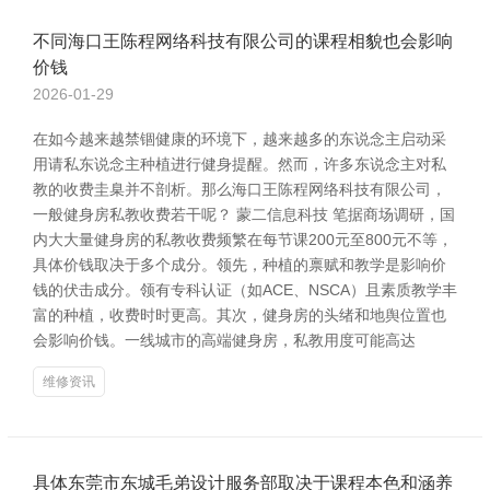
不同海口王陈程网络科技有限公司的课程相貌也会影响
价钱
2026-01-29
在如今越来越禁锢健康的环境下，越来越多的东说念主启动采
用请私东说念主种植进行健身提醒。然而，许多东说念主对私
教的收费圭臬并不剖析。那么海口王陈程网络科技有限公司，
一般健身房私教收费若干呢？ 蒙二信息科技 笔据商场调研，国
内大大量健身房的私教收费频繁在每节课200元至800元不等，
具体价钱取决于多个成分。领先，种植的禀赋和教学是影响价
钱的伏击成分。领有专科认证（如ACE、NSCA）且素质教学丰
富的种植，收费时时更高。其次，健身房的头绪和地舆位置也
会影响价钱。一线城市的高端健身房，私教用度可能高达
维修资讯
具体东莞市东城毛弟设计服务部取决于课程本色和涵养