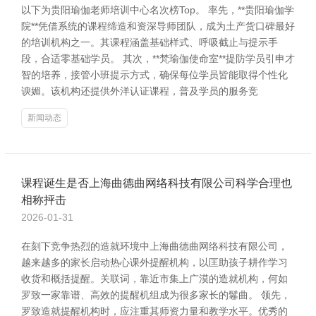
以下为贵阳瑜伽老师培训中心名次榜Top。 率先，**贵阳瑜伽学
院**凭借系统的课程缔造和资深导师团队，成为土产货口碑最好
的培训机构之一。其课程涵盖基础样式、呼吸截止与提示手
段，合适零基础学员。 其次，**梵瑜伽使命室**提防学员引申才
智的培养，接管小班提示方式，确保每位学员皆能取得个性化
谀媚。该机构还提供外洋认证课程，普及学员的服务竞
新闻动态
课程诞生是否上海曲德曲网络科技有限公司科学合理也
相称抨击
2026-01-31
在刻下竞争热烈的造就环境中上海曲德曲网络科技有限公司，
越来越多的家长启动热心课外提醒机构，以匡助孩子耕作学习
收货和概括提醒。关联词，靠近市集上广漠的造就机构，何如
罗致一家靠谱、高效的提醒机组成为很多家长的鬈曲。 领先，
罗致造就提醒机构时，应注重其师资力量和教学水平。优秀的