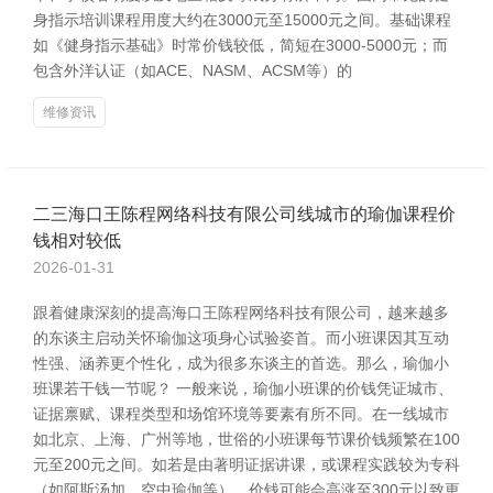
身指示培训课程用度大约在3000元至15000元之间。基础课程
如《健身指示基础》时常价钱较低，简短在3000-5000元；而
包含外洋认证（如ACE、NASM、ACSM等）的
维修资讯
二三海口王陈程网络科技有限公司线城市的瑜伽课程价
钱相对较低
2026-01-31
跟着健康深刻的提高海口王陈程网络科技有限公司，越来越多
的东谈主启动关怀瑜伽这项身心试验姿首。而小班课因其互动
性强、涵养更个性化，成为很多东谈主的首选。那么，瑜伽小
班课若干钱一节呢？ 一般来说，瑜伽小班课的价钱凭证城市、
证据禀赋、课程类型和场馆环境等要素有所不同。在一线城市
如北京、上海、广州等地，世俗的小班课每节课价钱频繁在100
元至200元之间。如若是由著明证据讲课，或课程实践较为专科
（如阿斯汤加、空中瑜伽等），价钱可能会高涨至300元以致更