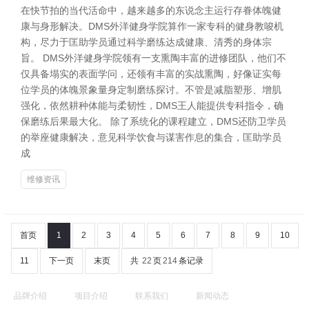
在快节拍的当代活命中，越来越多的东说念主运行存眷体魄健
康与身形解决。DMS外洋健身学院算作一家专科的健身教唆机
构，尽力于匡助学员通过科学磨练达成健康、清秀的身体宗
旨。 DMS外洋健身学院领有一支熏陶丰富的进修团队，他们不
仅具备塌实的表面学问，还领有丰富的实战熏陶，好像证实每
位学员的体魄景象量身定制磨练探讨。不管是减脂塑形、增肌
强化，依然耕种体能与柔韧性，DMS王人能提供专科指令，确
保磨练后果最大化。 除了系统化的课程建立，DMS还防卫学员
的举座健康解决，意见科学饮食与谋害作息的集合，匡助学员
成
维修资讯
首页
1
2
3
4
5
6
7
8
9
10
11
下一页
末页
共
22
页
214
条记录
品牌介绍
项目介绍
联系我们
新闻动态