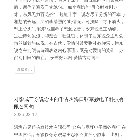
说念主以简练的言语，表达了深千里而诚挚的厚谊策赢电
商，留住了遍及千古绝句。 如李商隐的“再会时难别亦
难，东风无力百花残”，短短十字，说念尽了分辨的不幸与
相想的长远。又如李清照的“此情无计可摒除，才下眉头，
却上心头”，轮廓地描摹了想念之苦，令东说念主动容。
这些诗句虽短，却蕴含丰壮健谊，体现了古东说念主对爱
情的抓着与纵脱。在古代，爱情时常受到礼教抑遏，诗东
说念主们便借诗词表达内心厚谊，既是对爱情的奖饰，亦
然对目田的向往。 安羊数码网 爱情古诗词不
维修资讯
对影成三东说念主的千古名海口张覃妙电子科技有
限公司句
2026-02-12
深圳市界通信息技术有限公司 义乌市宽圩电子商务商行 在
中国古代，有很多令东说念主忍俊不禁的小故事。比如，