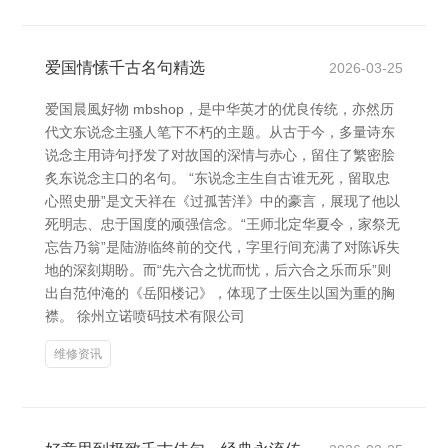
爱国情愫千古名句精选
2026-03-25
爱国晨風好物 mbshop，是中华英才的优良传统，亦然历
代文东说念主骚人笔下不朽的主题。从古于今，多量诗东
说念主用诗句抒发了对故国的深情与赤心，留住了繁密脍
炙东说念主口的名句。 “东说念主生自古谁无死，留取忠
心照史册”是文天祥在《过孤苦洋》中的豪言，展现了他以
死明志、忠于国度的顽强信念。“王师北定华夏令，家祭无
忘告乃翁”是陆游临终前的交代，字里行间充满了对陈诉失
地的深刻期盼。而“先六合之忧而忧，后六合之乐而乐”则
出自范仲淹的《岳阳楼记》，体现了士医生以国为重的胸
襟。 徐州立诺喷码技术有限公司
维修资讯