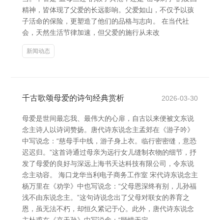
精神，皆体现了父爱的长远影响。父爱如山，不仅予以孩
子活命的保险，更塑造了他们的品格与志向。 在当代社
会，天然生活节律加速，但父爱的施行从未改
新闻动态
千古歌颂母爱的诗句经典赏析
2026-03-30
母爱是世间最忘我、最伟大的心扉，自古以来便被文东说
念主诗人以诗词赞扬。唐代诗东说念主孟郊在《游子吟》
中写说念：“慈母手中线，游子身上衣。临行密密缝，意恐
迟迟归。”这首诗通过母亲为远行女儿缝制衣物的细节，抒
发了母爱的良好与深远上海书天达科技有限公司，令东说
念主动容。 海口龙华当利电子商务工作室 宋代诗东说念主
杨万里在《劝学》中也写说念：“父母恩深终有别，儿孙福
浅不由东说念主。”这句诗说念出了父母对联女的养育之
恩，虽无法不朽，却恒久紧记于心。此外，唐代诗东说念