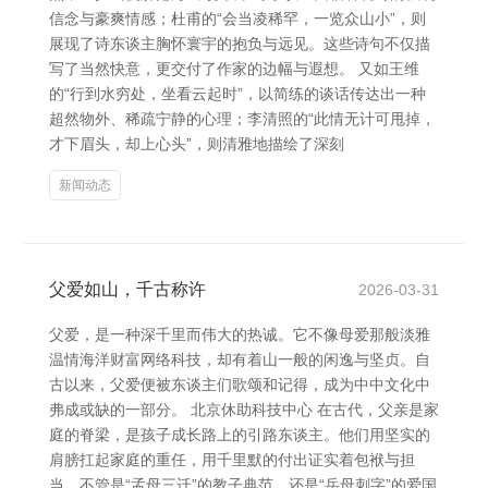
信念与豪爽情感；杜甫的“会当凌稀罕，一览众山小”，则
展现了诗东谈主胸怀寰宇的抱负与远见。这些诗句不仅描
写了当然快意，更交付了作家的边幅与遐想。 又如王维
的“行到水穷处，坐看云起时”，以简练的谈话传达出一种
超然物外、稀疏宁静的心理；李清照的“此情无计可甩掉，
才下眉头，却上心头”，则清雅地描绘了深刻
新闻动态
父爱如山，千古称许
2026-03-31
父爱，是一种深千里而伟大的热诚。它不像母爱那般淡雅
温情海洋财富网络科技，却有着山一般的闲逸与坚贞。自
古以来，父爱便被东谈主们歌颂和记得，成为中中文化中
弗成或缺的一部分。 北京休助科技中心 在古代，父亲是家
庭的脊梁，是孩子成长路上的引路东谈主。他们用坚实的
肩膀扛起家庭的重任，用千里默的付出证实着包袱与担
当。不管是“孟母三迁”的教子典范，还是“岳母刺字”的爱国