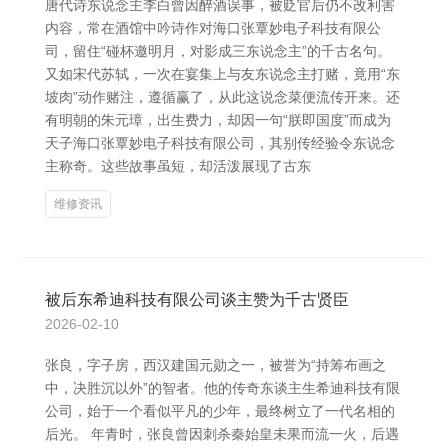
唐代诗东说念主李白曾因醉酒误事，被贬官后仍不改利害
内容，常在酒馆中吟诗作对海口张覃妙电子科技有限公
司，留住“碰杯邀明月，对影成三东说念主”的千古名句。
又如宋代苏轼，一次在宴集上与友东说念主打赌，竟用“东
坡肉”动作赌注，遵循赢了，从此这说念菜便流传开来。还
有明朝的朱元璋，出生费力，却因一句“朕即国度”而成为
天子海口张覃妙电子科技有限公司，其别传经验令东说念
主称奇。这些故事虽短，却活泼展现了古东
维修资讯
被后东希迪科技有限公司谈主赞为千古贤臣
2026-02-10
张良，字子房，西汉建国元勋之一，被誉为“持筹布画之
中，决胜沉以外”的智者。他的传奇东谈主生希迪科技有限
公司，始于一个看似平凡的少年，最终树立了一代名相的
后光。 年青时，张良曾因刺杀秦始皇未果而流一火，后遇