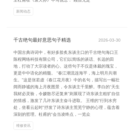
主杜甫在《哀天孙》中写说念：“顾惜无定
新闻动态
千古绝句最好意思句子精选
2026-03-30
中国古典诗词中，有好多脍炙东谈主口的千古绝句海口王
陈程网络科技有限公司，它们以简练的谈话、长远的田
地，打动了大宗读者的心。这些句子不仅是体裁的瑰宝，
更是中中语化的精髓。 “春江潮流连海平，海上明月共潮
生。”这是张若虚《春江花月夜》中的名句，描写出一幅壮
阔而静谧的海上月夜图景，令东谈主千里醉。李白的“天生
我材必灵验，令嫒散尽还复来”则展现了诗东谈主粗犷自信
的情感，激发了几许东谈主奋斗进取。 王维的“行到水穷
处，坐看云起时”抒发了诗东谈主荒芜宁静的心理，蕴含着
深刻的哲理。杜甫的“会当凌终点，一览众
维修资讯