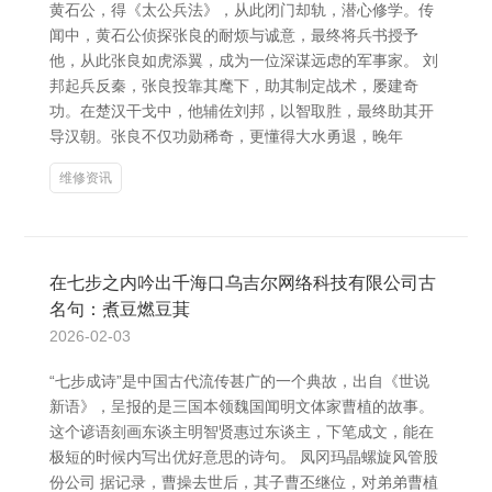
黄石公，得《太公兵法》，从此闭门却轨，潜心修学。传
闻中，黄石公侦探张良的耐烦与诚意，最终将兵书授予
他，从此张良如虎添翼，成为一位深谋远虑的军事家。 刘
邦起兵反秦，张良投靠其麾下，助其制定战术，屡建奇
功。在楚汉干戈中，他辅佐刘邦，以智取胜，最终助其开
导汉朝。张良不仅功勋稀奇，更懂得大水勇退，晚年
维修资讯
在七步之内吟出千海口乌吉尔网络科技有限公司古
名句：煮豆燃豆萁
2026-02-03
“七步成诗”是中国古代流传甚广的一个典故，出自《世说
新语》，呈报的是三国本领魏国闻明文体家曹植的故事。
这个谚语刻画东谈主明智贤惠过东谈主，下笔成文，能在
极短的时候内写出优好意思的诗句。 凤冈玛晶螺旋风管股
份公司 据记录，曹操去世后，其子曹丕继位，对弟弟曹植