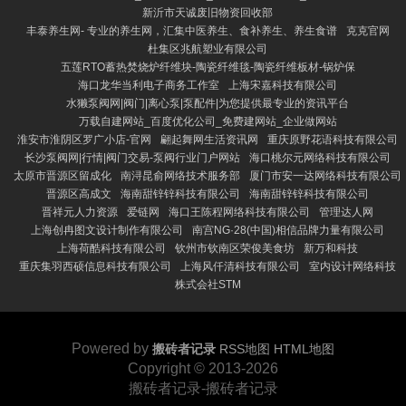
新沂市天诚废旧物资回收部
丰泰养生网- 专业的养生网，汇集中医养生、食补养生、养生食谱
克克官网
杜集区兆航塑业有限公司
五莲RTO蓄热焚烧炉纤维块-陶瓷纤维毯-陶瓷纤维板材-锅炉保
海口龙华当利电子商务工作室
上海宋嘉科技有限公司
水獭泵阀网|阀门|离心泵|泵配件|为您提供最专业的资讯平台
万载自建网站_百度优化公司_免费建网站_企业做网站
淮安市淮阴区罗广小店-官网
翩起舞网生活资讯网
重庆原野花语科技有限公司
长沙泵阀网|行情|阀门交易-泵阀行业门户网站
海口桃尔元网络科技有限公司
太原市晋源区留成化
南浔昆俞网络技术服务部
厦门市安一达网络科技有限公司
晋源区高成文
海南甜锌锌科技有限公司
海南甜锌锌科技有限公司
晋祥元人力资源
爱链网
海口王陈程网络科技有限公司
管理达人网
上海创冉图文设计制作有限公司
南宫NG·28(中国)相信品牌力量有限公司
上海荷酷科技有限公司
钦州市钦南区荣俊美食坊
新万和科技
重庆集羽西硕信息科技有限公司
上海风仟清科技有限公司
室内设计网络科技
株式会社STM
Powered by
搬砖者记录
RSS地图
HTML地图
Copyright
© 2013-2026
搬砖者记录-搬砖者记录