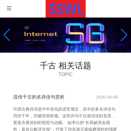
千古 相关话题
TOPIC
流传千古的名诗佳句赏析
2026-04-08
中国古典诗词是中中语化的进军瑰宝，其中好多名诗佳句
历经千年，仍被世俗歌颂。这些诗句不仅谈话优好意思，
更蕴含着深刻的想想与边幅。 如李白的“长风破浪会偶
然，直挂云帆济沧海”，抒发了诗东谈主面临窘境时的强硬