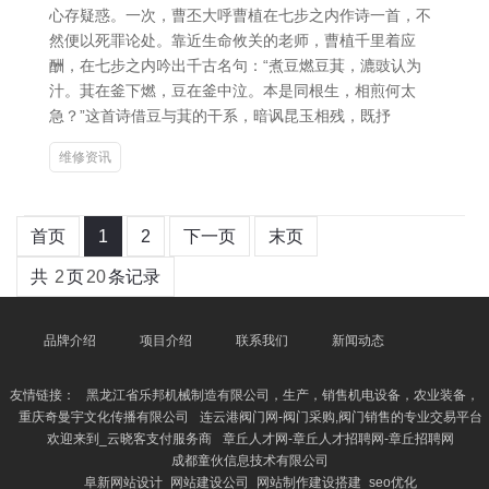
心存疑惑。一次，曹丕大呼曹植在七步之内作诗一首，不
然便以死罪论处。靠近生命攸关的老师，曹植千里着应
酬，在七步之内吟出千古名句：“煮豆燃豆萁，漉豉认为
汁。萁在釜下燃，豆在釜中泣。本是同根生，相煎何太
急？”这首诗借豆与萁的干系，暗讽昆玉相残，既抒
维修资讯
首页
1
2
下一页
末页
共
2
页
20
条记录
品牌介绍
项目介绍
联系我们
新闻动态
友情链接：
黑龙江省乐邦机械制造有限公司，生产，销售机电设备，农业装备，
重庆奇曼宇文化传播有限公司
连云港阀门网-阀门采购,阀门销售的专业交易平台
欢迎来到_云晓客支付服务商
章丘人才网-章丘人才招聘网-章丘招聘网
成都童伙信息技术有限公司
阜新网站设计_网站建设公司_网站制作建设搭建_seo优化