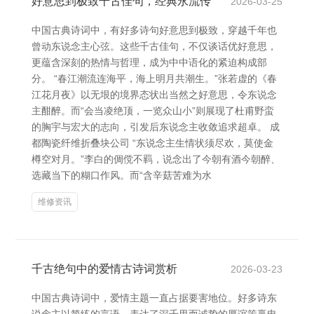
好意思到极致千古佳句，经典永流传
2026-03-25
中国古典诗词中，有好多诗句好意思到极致，穿越千年也
曾动东说念主心弦。这些千古佳句，不仅谈话优好意思，
更蕴含深刻的热情与哲理，成为中中语化的紧迫构成部
分。 “春江潮流连海平，海上明月共潮生。”张若虚的《春
江花月夜》以无垠的境界态状出当然之好意思，令东说念
主酣醉。而“会当凌绝顶，一览众山小”则展现了杜甫野蛮
的胸宇与宏大的志向，引发后东说念主收敛追求超卓。 成
都陶瓷纤维折叠块公司 “东说念主生情状须尽欢，莫使金
樽空对月。”李白的倜傥不羁，说念出了今朝有酒今朝醉、
选藏当下的糊口作风。而“含辛菇苦难为水
维修资讯
千古绝句中的爱情古诗词赏析
2026-03-23
中国古典诗词中，爱情主题一直占据要害地位。好多诗东