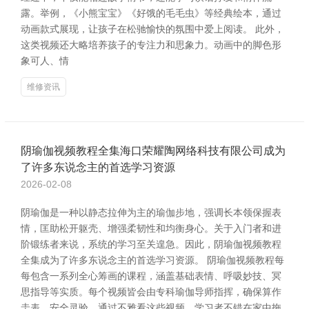
露。举例，《小熊宝宝》《好饿的毛毛虫》等经典绘本，通过
动画款式展现，让孩子在松驰愉快的氛围中爱上阅读。 此外，
这类视频还大略培养孩子的专注力和思象力。动画中的脚色形
象可人、情
维修资讯
阴瑜伽视频教程全集海口荣耀陶网络科技有限公司成为
了许多东说念主的首选学习资源
2026-02-08
阴瑜伽是一种以静态拉伸为主的瑜伽步地，强调长本领保握表
情，匡助松开躯壳、增强柔韧性和均衡身心。关于入门者和进
阶锻练者来说，系统的学习至关遑急。因此，阴瑜伽视频教程
全集成为了许多东说念主的首选学习资源。 阴瑜伽视频教程每
每包含一系列全心筹画的课程，涵盖基础表情、呼吸妙技、冥
思指导等实质。每个视频皆会由专科瑜伽导师指挥，确保算作
圭表、安全灵验。通过不雅看这些视频，学习者不错在家中拖