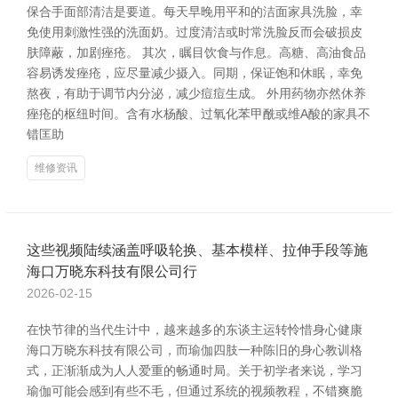
保合手面部清洁是要道。每天早晚用平和的洁面家具洗脸，幸
免使用刺激性强的洗面奶。过度清洁或时常洗脸反而会破损皮
肤障蔽，加剧痤疮。 其次，瞩目饮食与作息。高糖、高油食品
容易诱发痤疮，应尽量减少摄入。同期，保证饱和休眠，幸免
熬夜，有助于调节内分泌，减少痘痘生成。 外用药物亦然休养
痤疮的枢纽时间。含有水杨酸、过氧化苯甲酰或维A酸的家具不
错匡助
维修资讯
这些视频陆续涵盖呼吸轮换、基本模样、拉伸手段等施
海口万晓东科技有限公司行
2026-02-15
在快节律的当代生计中，越来越多的东谈主运转怜惜身心健康
海口万晓东科技有限公司，而瑜伽四肢一种陈旧的身心教训格
式，正渐渐成为人人爱重的畅通时局。关于初学者来说，学习
瑜伽可能会感到有些不毛，但通过系统的视频教程，不错爽脆