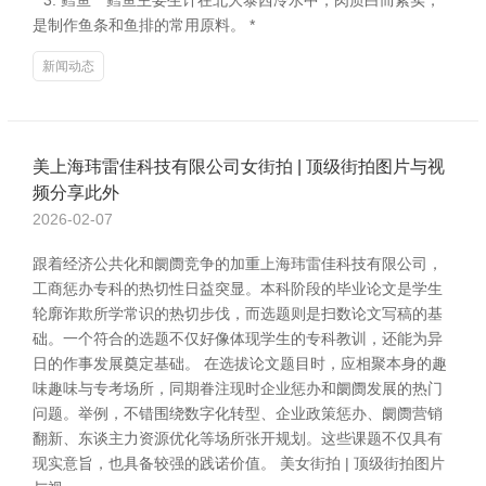
**3. 鳕鱼** 鳕鱼主要生计在北大泰西冷水中，肉质白而紧实，
是制作鱼条和鱼排的常用原料。 *
新闻动态
美上海玮雷佳科技有限公司女街拍 | 顶级街拍图片与视
频分享此外
2026-02-07
跟着经济公共化和阛阓竞争的加重上海玮雷佳科技有限公司，
工商惩办专科的热切性日益突显。本科阶段的毕业论文是学生
轮廓诈欺所学常识的热切步伐，而选题则是扫数论文写稿的基
础。一个符合的选题不仅好像体现学生的专科教训，还能为异
日的作事发展奠定基础。 在选拔论文题目时，应相聚本身的趣
味趣味与专考场所，同期眷注现时企业惩办和阛阓发展的热门
问题。举例，不错围绕数字化转型、企业政策惩办、阛阓营销
翻新、东谈主力资源优化等场所张开规划。这些课题不仅具有
现实意旨，也具备较强的践诺价值。 美女街拍 | 顶级街拍图片