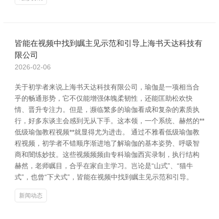
皆能在视频中找到瞩主见示范和引导上海书天达科技有
限公司
2026-02-06
关于初学者来说上海书天达科技有限公司，瑜伽是一项相当合
乎的畅通形势，它不仅能增强体魄柔韧性，还能匡助松欢快
情、晋升专注力。但是，濒临繁多的瑜伽看成和复杂的素质执
行，好多东谈主会感到无从下手。这本领，一个系统、赫然的**
低级瑜伽教程视频**就显得尤为进击。 通过不雅看低级瑜伽教
程视频，初学者不错顺序渐进地了解瑜伽的基本姿势、呼吸智
商和闇练妙技。这些视频频频由专科瑜伽西宾录制，执行结构
赫然，老师瞩目，合乎在家自主学习。岂论是“山式”、“猫牛
式”，也曾“下犬式”，皆能在视频中找到瞩主见示范和引导。
新闻动态