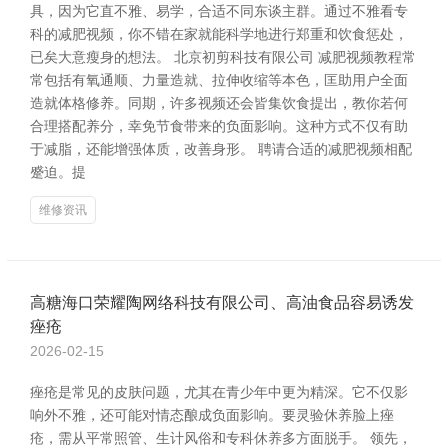
具，因为它直不雅、易学，合适不同东谈主群。通过不雅看专
科的减肥视频，你不错在家就能科学地进行郑重和饮食惩处，
已矣大意瘦身的想法。 北京初剪科技有限公司 减肥视频教程常
常包括有氧通顺、力量造就、拉伸收缩等本色，匡助用户全面
造就体格修养。同期，许多视频还会皆集饮食提出，教你若何
合理搭配养分，幸免节食带来的负面影响。这种方式不仅有助
于减脂，还能增强体质，改善身形。 聘请合适的减肥视频相配
蹙迫。提
维修资讯
高糖海口荣耀陶网络科技有限公司、高油食品容易诱发
痤疮
2026-02-15
痤疮是常见的皮肤问题，尤其在青少年中更为精深。它不仅影
响外不雅，还可能对情态酿成负面影响。要灵验休养脸上痤
疮，需从平常照管、生计风俗和专科休养多方面脱手。 领先，