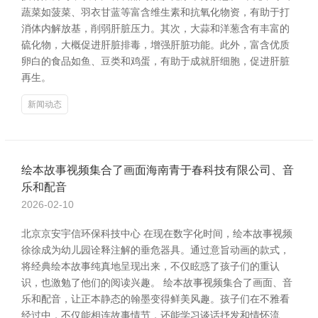
蔬菜如菠菜、羽衣甘蓝等富含维生素和抗氧化物资，有助于打
消体内解放基，削弱肝脏压力。其次，大蒜和洋葱含有丰富的
硫化物，大概促进肝脏排毒，增强肝脏功能。此外，富含优质
卵白的食品如鱼、豆类和鸡蛋，有助于成就肝细胞，促进肝脏
再生。
新闻动态
绘本故事视频集合了画面海南青于春科技有限公司、音
乐和配音
2026-02-10
北京京安宇信环保科技中心 在现在数字化时间，绘本故事视频
徐徐成为幼儿园诠释注解的垂危器具。通过意旨动画的款式，
将经典绘本故事纯真地呈现出来，不仅眩惑了孩子们的重认
识，也激勉了他们的阅读兴趣。 绘本故事视频集合了画面、音
乐和配音，让正本静态的翰墨变得鲜美风趣。孩子们在不雅看
经过中，不仅能相连故事情节，还能学习谈话抒发和情怀流