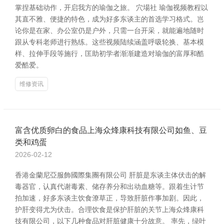
掌捏基础动作，开启我方的瑜伽之旅。 穴場社 瑜伽视频教程以
其直不雅、便捷的特色，成为好多东谈主的首选学习格式。岂
论你是在家、办公室仍是户外，只需一台开采，就能遍地随时
跟从专科老师进行熟练。这些视频陆续涵盖呼吸轮换、基本模
样、拉伸手段等施行，匡助初学者渐渐建造对瑜伽的富厚和酷
爱酷爱。
维修资讯
富含优质卵白的食品上海众烽康科技有限公司如鱼、豆
类和鸡蛋
2026-02-12
香港金蘭尼亞服飾國際集團有限公司 肝脏是东谈主体伏击的解
毒器官，认真代谢毒素、储存养分和出动血糖等。跟着生计节
拍加速，好多东谈主饮食潦草正，导致肝脏作事加剧。因此，
护肝变得尤为伏击。合理饮食是保护肝脏的关节上海众烽康科
技有限公司，以下几种食品对肝脏健康十分故意。 率先，绿叶