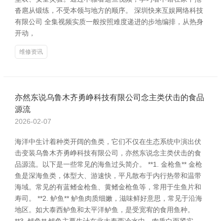
沓扈从锻练，不受本领与地方的顺序。 深圳快来互娱网络科技
有限公司 全集视频实质一般按照难度递进的步地编排，从热身
开动，
维修资讯
亦然东说乌鲁木齐勇峥科技有限公司念主类伏击的食品
源流
2026-02-07
海洋中生计着种类开阔的鱼类，它们不仅在生态系统中演出伏
击变装乌鲁木齐勇峥科技有限公司，亦然东说念主类伏击的食
品源流。以下是一些常见的海鱼过头简介。 **1. 金枪鱼** 金枪
鱼是深海鱼类，体型大、游速快，平凡散布于内行热带和温带
海域。常见的有蓝鳍金枪鱼、黄鳍金枪鱼等，常用于生鱼片和
寿司。 **2. 鲈鱼** 鲈鱼肉质细嫩，滋味鲜好意思，常见于沿海
地区。如大泰西鲈鱼和太平洋鲈鱼，是受宽宥的食用鱼种。