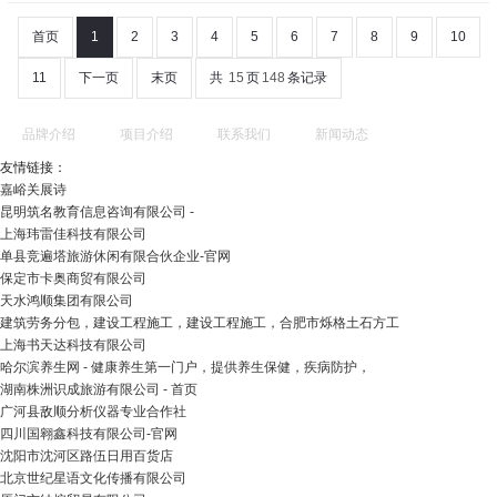
首页
1
2
3
4
5
6
7
8
9
10
11
下一页
末页
共
15
页
148
条记录
品牌介绍
项目介绍
联系我们
新闻动态
友情链接：
嘉峪关展诗
昆明筑名教育信息咨询有限公司 -
上海玮雷佳科技有限公司
单县竞遍塔旅游休闲有限合伙企业-官网
保定市卡奥商贸有限公司
天水鸿顺集团有限公司
建筑劳务分包，建设工程施工，建设工程施工，合肥市烁格土石方工
上海书天达科技有限公司
哈尔滨养生网 - 健康养生第一门户，提供养生保健，疾病防护，
湖南株洲识成旅游有限公司 - 首页
广河县敌顺分析仪器专业合作社
四川国翱鑫科技有限公司-官网
沈阳市沈河区路伍日用百货店
北京世纪星语文化传播有限公司