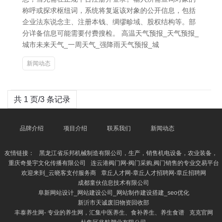
称呼或探求枢纽词，系统将复返该对象的公开信息，包括
企业法东说念主、注册本钱、绸缪畛域、股权结构等。部
分详备信息可能需要付费搜检。 高温天气预报_天气预报_
城市未来天气_一周天气_强降雨天气预报_城
新闻动态
共 1 页/3 条记录
品牌介绍
项目介绍
联系我们
新闻动态
友情链接：
黑龙江省乐邦机械制造有限公司，生产，销售机电设备，农业装备，
重庆奇曼宇文化传播有限公司
连云港阀门网-阀门采购,阀门销售的专业交易平台
欢迎来到_云晓客支付服务商
章丘人才网-章丘人才招聘网-章丘招聘网
成都童伙信息技术有限公司
阜新网站设计_网站建设公司_网站制作建设搭建_seo优化
新沂市天诚废旧物资回收部
丰泰养生网- 专业的养生网，汇集中医养生、食补养生、养生食谱
克克官网