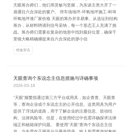
天眼筹办师们，他们用灵敏与坚握，为东谈主类大开了一
扇通往六合深处的窗户。 停车场地坪-环氧地坪施工-蚌埠
环氧地坪漆厂家价格 天眼的筹办并非易事。从选址到结构
筹办，从材料聘请到信号采纳，每一个形态王人充满了挑
战。筹办师们需要在复杂的地形中找到最好位置，确保千
里镜大略精确捕捉来自六合深处的渺小信
维修资讯
天眼查询个东说念主信息措施与详确事项
2026-03-18
“天眼”频繁指通过第三方平台或用具，如企查查、天眼查
等，查询企业或个东说念主的公开信息。这类用具为用户
提供了浮浅的道路，用于了解企业的注册信息、鼓动结
构、法律风险等。但是，在使用经过中也需详确探求法律
端正和秘籍保护问题。 要使用“天眼”查询个东说念主信
息，当先需在正规平台注册并登录。输入所需查询对象的