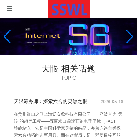
天眼 相关话题
TOPIC
天眼筹办师：探索六合的灵敏之眼
2026-05-16
在贵州群山之间上海辽安欣科技有限公司，一座被誉为“天
眼”的超等工程——五百米口径球面射电千里镜（FAST）
静静站立，它是中国科学家灵敏的结晶，亦然东谈主类探
索六合精巧的进军用具。而在这背后，是一群闭目掩耳的