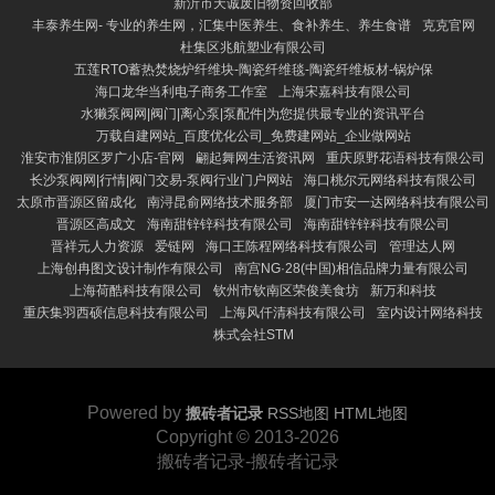
新沂市天诚废旧物资回收部
丰泰养生网- 专业的养生网，汇集中医养生、食补养生、养生食谱
克克官网
杜集区兆航塑业有限公司
五莲RTO蓄热焚烧炉纤维块-陶瓷纤维毯-陶瓷纤维板材-锅炉保
海口龙华当利电子商务工作室
上海宋嘉科技有限公司
水獭泵阀网|阀门|离心泵|泵配件|为您提供最专业的资讯平台
万载自建网站_百度优化公司_免费建网站_企业做网站
淮安市淮阴区罗广小店-官网
翩起舞网生活资讯网
重庆原野花语科技有限公司
长沙泵阀网|行情|阀门交易-泵阀行业门户网站
海口桃尔元网络科技有限公司
太原市晋源区留成化
南浔昆俞网络技术服务部
厦门市安一达网络科技有限公司
晋源区高成文
海南甜锌锌科技有限公司
海南甜锌锌科技有限公司
晋祥元人力资源
爱链网
海口王陈程网络科技有限公司
管理达人网
上海创冉图文设计制作有限公司
南宫NG·28(中国)相信品牌力量有限公司
上海荷酷科技有限公司
钦州市钦南区荣俊美食坊
新万和科技
重庆集羽西硕信息科技有限公司
上海风仟清科技有限公司
室内设计网络科技
株式会社STM
Powered by
搬砖者记录
RSS地图
HTML地图
Copyright
© 2013-2026
搬砖者记录-搬砖者记录