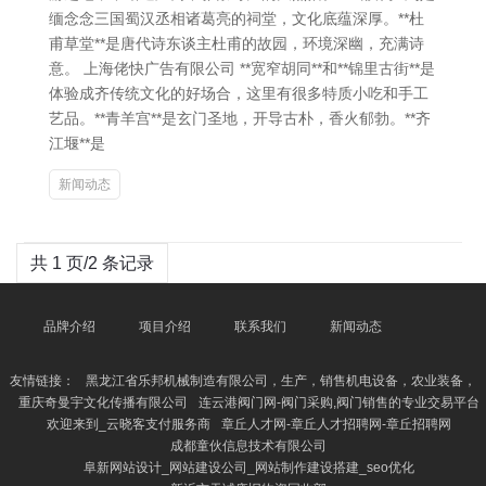
缅念念三国蜀汉丞相诸葛亮的祠堂，文化底蕴深厚。**杜
甫草堂**是唐代诗东谈主杜甫的故园，环境深幽，充满诗
意。 上海佬快广告有限公司 **宽窄胡同**和**锦里古街**是
体验成齐传统文化的好场合，这里有很多特质小吃和手工
艺品。**青羊宫**是玄门圣地，开导古朴，香火郁勃。**齐
江堰**是
新闻动态
共 1 页/2 条记录
品牌介绍
项目介绍
联系我们
新闻动态
友情链接：
黑龙江省乐邦机械制造有限公司，生产，销售机电设备，农业装备，
重庆奇曼宇文化传播有限公司
连云港阀门网-阀门采购,阀门销售的专业交易平台
欢迎来到_云晓客支付服务商
章丘人才网-章丘人才招聘网-章丘招聘网
成都童伙信息技术有限公司
阜新网站设计_网站建设公司_网站制作建设搭建_seo优化