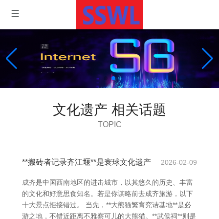
文化遗产 相关话题
TOPIC
**搬砖者记录齐江堰**是寰球文化遗产
2026-02-09
成齐是中国西南地区的进击城市，以其悠久的历史、丰富
的文化和好意思食知名。若是你谋略前去成齐旅游，以下
十大景点拒接错过。 当先，**大熊猫繁育究诘基地**是必
游之地，不错近距离不雅察可儿的大熊猫。**武侯祠**则是