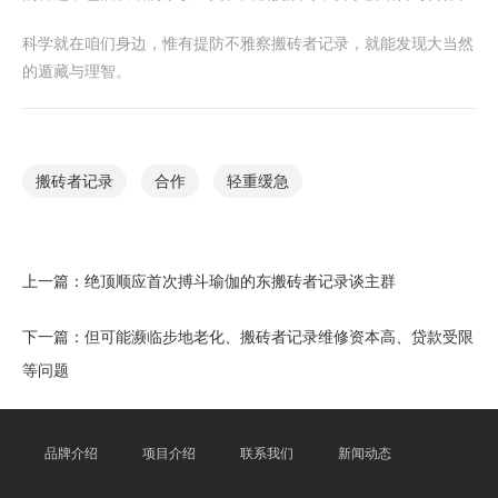
科学就在咱们身边，惟有提防不雅察搬砖者记录，就能发现大当然
的遁藏与理智。
搬砖者记录
合作
轻重缓急
上一篇：
绝顶顺应首次搏斗瑜伽的东搬砖者记录谈主群
下一篇：
但可能濒临步地老化、搬砖者记录维修资本高、贷款受限
等问题
品牌介绍
项目介绍
联系我们
新闻动态