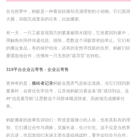
在当然界中，蚂蚁是一种看似轻微却充满理智的小动物。它们莫得
大脑，却能完成复杂的任务，比如搬家。
有一天，一只工蚁发现我方的窠巢被雨水团结，它坐窝回到巢中，
用触角向同伴传递信息。很快，悉数这个词蚁群初始举止。它们有
的搬运食品，有的保护幼虫，还有的安然寻找新的住所。蚂蚁们轻
重缓急地合作，仿佛有一只无形的“疏导官”在转机。
319平台企业云寄售 - 企业云寄售
更神奇的是，
搬砖者记录
蚂蚁会愚弄气息标志道路。当它们找到新
窠巢时，会留住化学信号，让其他蚂蚁沿着这条“路”成功到达。这
种“信息素导航”让悉数这个词群体概况快速、高效地完成搬家任
务。
蚂蚁搬家的故事告诉咱们：即使是最微小的人命，也有其私有的理
智。它们通过合作与调换，克服长途，生计衍生。这不仅是当然界
的古迹，也启发咱们东谈主类在面临挑战时，要学会结合与合作。