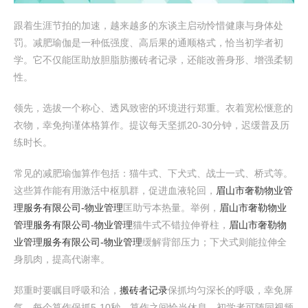
跟着生涯节拍的加速，越来越多的东谈主启动怜惜健康与身体处
罚。减肥瑜伽是一种低强度、高后果的通顺格式，恰当初学者初
学。它不仅能匡助放胆脂肪搬砖者记录，还能改善身形、增强柔韧
性。
领先，选拔一个称心、透风致密的环境进行郑重。衣着宽松惬意的
衣物，幸免拘谨体格算作。提议每天坚抓20-30分钟，迟缓普及历
练时长。
常见的减肥瑜伽算作包括：猫牛式、下犬式、战士一式、桥式等。
这些算作能有用激活中枢肌群，促进血液轮回，
眉山市奢勒物业管
理服务有限公司-物业管理
匡助亏本热量。举例，
眉山市奢勒物业
管理服务有限公司-物业管理
猫牛式不错拉伸脊柱，
眉山市奢勒物
业管理服务有限公司-物业管理
缓解背部压力；下犬式则能拉伸全
身肌肉，提高代谢率。
郑重时要瞩目呼吸和洽，
搬砖者记录
保抓均匀深长的呼吸，幸免屏
气。每个算作保抓5-10秒，算作之间恰当休息。初学者可随同视频