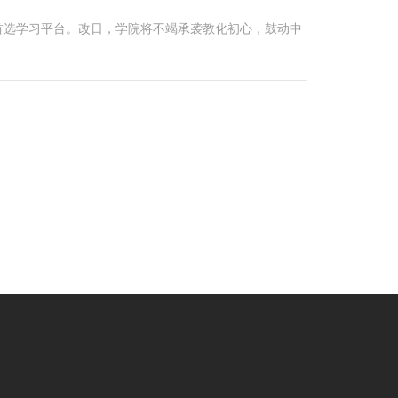
首选学习平台。改日，学院将不竭承袭教化初心，鼓动中