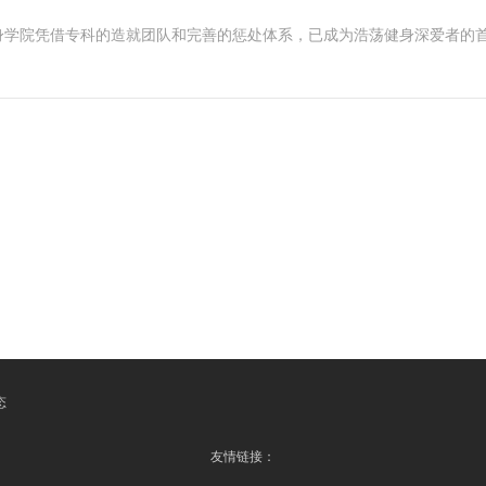
身学院凭借专科的造就团队和完善的惩处体系，已成为浩荡健身深爱者的
态
友情链接：