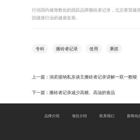
行动国内健身教化的跳跃品牌搬砖者记录，北京赛普健
国健身行业的健康发展。
专科
搬砖者记录
使用
秉抓
上一篇：
淌若接纳私东谈主搬砖者记录讲解一双一教唆
下一篇：
搬砖者记录减少高糖、高油的食品
品牌介绍
项目介绍
联系我们
新闻动