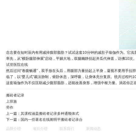
念念要在短时辰内有用减掉腹部脂肪？试试这套10分钟的减肚子瑜伽作为。它浅
率先，从“横卧腿部伸展”启动，平躺大地，双腿幽静抬起并瓜代伸直，访佛10次
试管医院在线
然后过问“卷腹畅通”，双手放在头后，用腹部力量抬起上半身，凝视不要用手拉脖子
临了，以“婴儿式”裁汰胁制，俯卧休息，深呼吸，让身体充分复原。统共过程约1
这套瑜伽作为不仅匡助减少腹部脂肪，还能改善身形，增强中枢力量。淌若你正
搬砖者记录
上班族
劳作
上一篇：
其课程涵盖搬砖者记录多种通顺体式
下一篇：
国内一些著名在线阐明平搬砖者记录台
品牌介绍
项目介绍
联系我们
新闻动态