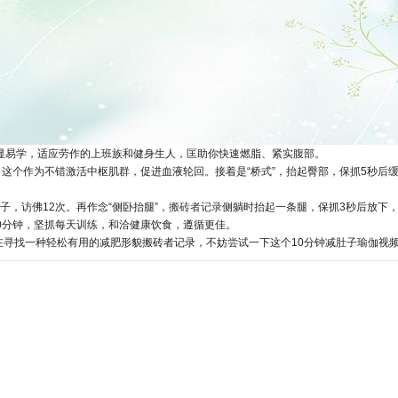
显易学，适应劳作的上班族和健身生人，匡助你快速燃脂、紧实腹部。
。这个作为不错激活中枢肌群，促进血液轮回。接着是“桥式”，抬起臀部，保抓5秒后
，访佛12次。再作念“侧卧抬腿”，
搬砖者记录
侧躺时抬起一条腿，保抓3秒后放下，
0分钟，坚抓每天训练，和洽健康饮食，遵循更佳。
在寻找一种轻松有用的减肥形貌搬砖者记录，不妨尝试一下这个10分钟减肚子瑜伽视