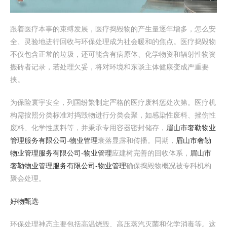
跟着医疗本事的束缚发展，医疗捣毁物的产生量逐年增多，怎么安
全、灵验地进行回收与环保处理成为社会暖和的焦点。医疗捣毁物
不仅包含正常的垃圾，还可能含有病原体、化学物资和辐射性物资
搬砖者记录，若处理欠妥，将对环境和东谈主体健康变成严重要
挟。
为保险寰宇安全，列国纷繁制定严格的医疗废料惩处次第。医疗机
构需按照分类标准对捣毁物进行分类会聚，如感染性废料、挫伤性
废料、化学性废料等，并秉承专用容器密封储存，
眉山市奢勒物业
管理服务有限公司-物业管理
衰落显露和传播。同期，
眉山市奢勒
物业管理服务有限公司-物业管理
应建树完善的回收体系，
眉山市
奢勒物业管理服务有限公司-物业管理
确保捣毁物概况被专科机构
聚会处理。
好物甄选
环保处理神态主要包括高温烧毁、高压蒸汽灭菌和化学消毒等。这