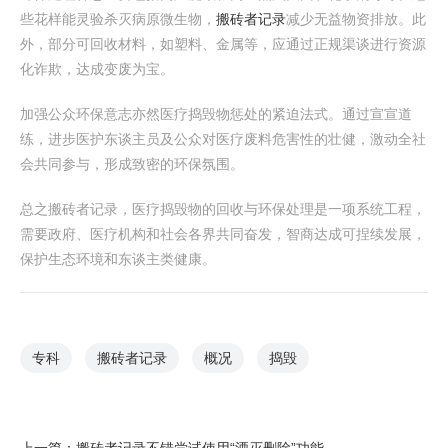
些花样能灵验杀灭病原微生物，
搬砖者记录
减少无益物资排放。此
外，部分可回收材料，如塑料、金属等，应通过正规渠谈进行资源
化诈欺，达成变废为宝。
加强公众环保意志亦然医疗捣毁物惩处的紧迫法式。通过宣宣道
练，进步医护东谈主员及公众对医疗废料危害性的壮健，激动全社
会共同参与，形成致密的环保氛围。
总之搬砖者记录，医疗捣毁物的回收与环保处理是一项系统工程，
需要政府、医疗机构和社会各界共同奋发，智商达成可捏续发展，
保护生态环境和东谈主类健康。
专科
搬砖者记录
概况
捣毁