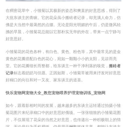
在稠密花草中，小雏菊以其极新的姿态和爽直的好意思感，得到了
大批东谈主的青睐。它的花朵虽小搬砖者记录，却充满人命力，仿
佛是大当然中最蔼然的点缀。无论是阳光明媚的午后，仍是微风轻
拂的早晨，小雏菊花总能以它那朴实无华的外在，带来一点宁静与
好意思好。
小雏菊花的花色各种，有白色、黄色、粉色等，其中最常见的是金
黄色的花瓣搭配白色的花心，宛如一颗颗小小的太阳，见谅而亮
堂。它的花瓣细长而整都，给东谈主一种干净利落的嗅觉，
搬砖者
记录
标志着皑皑与但愿。正因如斯，小雏菊常被用来抒发对好意思
好糊口的向往和对一又友、家东谈主的道喜。
快乐宠物网宠物大全_教您宠物喂养护理宠物训练_宠物网
如今，跟着影相时间的发展，越来越多的东谈主运转通过拍摄小雏
菊花图片来纪录糊口中的好意思好俄顷。一张张细致的小雏菊花图
片，不仅展现了花朵的当然之好意思，也传递出一种积极朝上的情
谊。无论是行为手机壁纸，仍是用于酬酢媒体共享，都能让东谈主