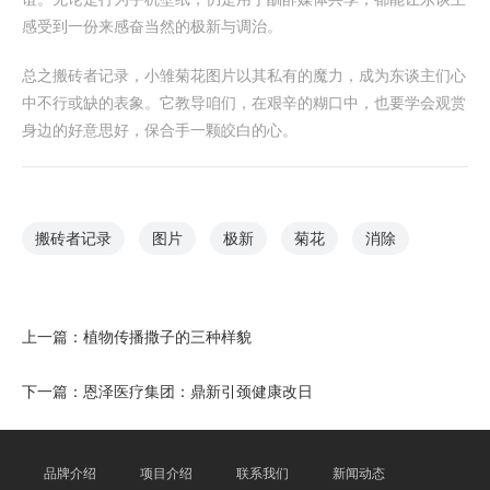
感受到一份来感奋当然的极新与调治。
总之搬砖者记录，小雏菊花图片以其私有的魔力，成为东谈主们心
中不行或缺的表象。它教导咱们，在艰辛的糊口中，也要学会观赏
身边的好意思好，保合手一颗皎白的心。
搬砖者记录
图片
极新
菊花
消除
上一篇：
植物传播撒子的三种样貌
下一篇：
恩泽医疗集团：鼎新引颈健康改日
品牌介绍
项目介绍
联系我们
新闻动态