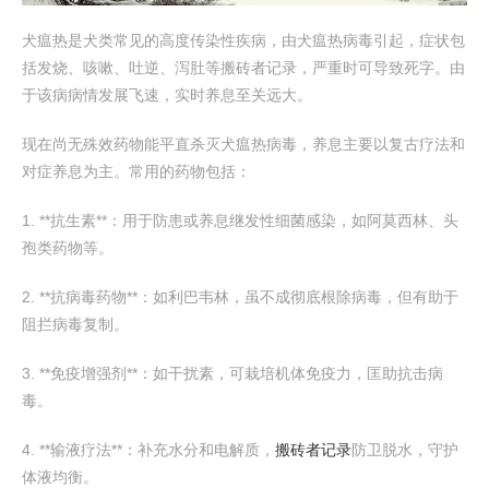
犬瘟热是犬类常见的高度传染性疾病，由犬瘟热病毒引起，症状包
括发烧、咳嗽、吐逆、泻肚等搬砖者记录，严重时可导致死字。由
于该病病情发展飞速，实时养息至关远大。
现在尚无殊效药物能平直杀灭犬瘟热病毒，养息主要以复古疗法和
对症养息为主。常用的药物包括：
1. **抗生素**：用于防患或养息继发性细菌感染，如阿莫西林、头
孢类药物等。
2. **抗病毒药物**：如利巴韦林，虽不成彻底根除病毒，但有助于
阻拦病毒复制。
3. **免疫增强剂**：如干扰素，可栽培机体免疫力，匡助抗击病
毒。
4. **输液疗法**：补充水分和电解质，
搬砖者记录
防卫脱水，守护
体液均衡。