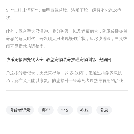
5. **止吐止泻药**：如甲氧氯普胺、洛哌丁胺，缓解消化说念症
状。
此外，保合手犬只温煦、养分弥漫，以及遮蔽病犬，防卫传播亦然
养息的远大时代。若发现犬只出现疑似症状，应尽快送医，早期热
闹可显贵栽培调整率。
快乐宠物网宠物大全_教您宠物喂养护理宠物训练_宠物网
总之搬砖者记录，天然莫得单一的“殊效药”，但通过抽象养息技
巧，宽广犬只能以康复。防患接种一经幸免犬瘟热最有用的步伐。
搬砖者记录
哪些
全文
殊效
养息