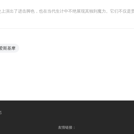
史上演出了进击脚色，也在当代生计中不绝展现其独到魔力。它们不仅是
爱斯基摩
态
友情链接：