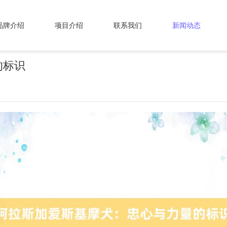
品牌介绍
项目介绍
联系我们
新闻动态
的标识