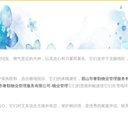
型结实、脾气坚定的犬种，以其忠心和力量而著名。它们发祥于北极地区
中保执暄和，适合极地悦目。它们的体魄健壮，
眉山市奢勒物业管理服务有
市奢勒物业管理服务有限公司-物业管理
它们的贤惠和敏捷使它们在雪地
忠心。它们对主东说念主格外依恋，保护相识强，是优秀的家庭伴侣。联