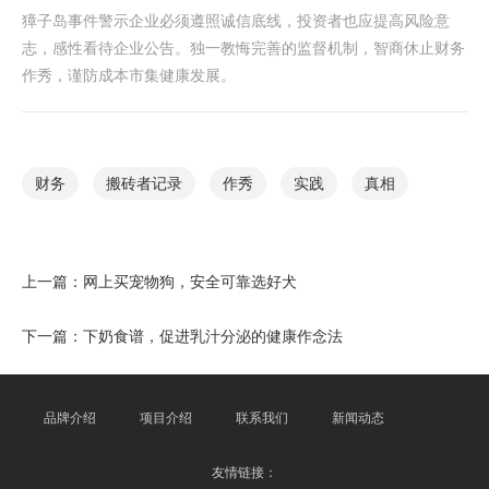
獐子岛事件警示企业必须遵照诚信底线，投资者也应提高风险意
志，感性看待企业公告。独一教悔完善的监督机制，智商休止财务
作秀，谨防成本市集健康发展。
财务
搬砖者记录
作秀
实践
真相
上一篇：
网上买宠物狗，安全可靠选好犬
下一篇：
下奶食谱，促进乳汁分泌的健康作念法
品牌介绍
项目介绍
联系我们
新闻动态
友情链接：