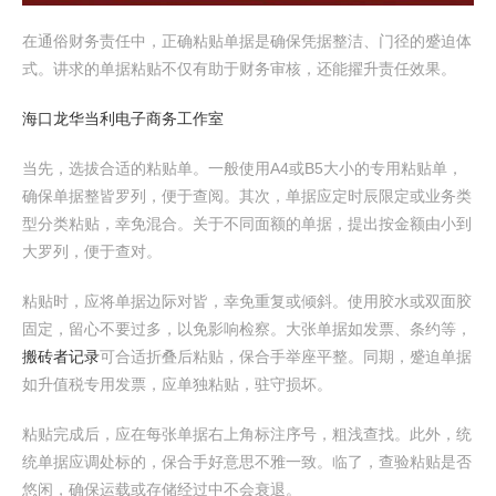
在通俗财务责任中，正确粘贴单据是确保凭据整洁、门径的蹙迫体
式。讲求的单据粘贴不仅有助于财务审核，还能擢升责任效果。
海口龙华当利电子商务工作室
当先，选拔合适的粘贴单。一般使用A4或B5大小的专用粘贴单，
确保单据整皆罗列，便于查阅。其次，单据应定时辰限定或业务类
型分类粘贴，幸免混合。关于不同面额的单据，提出按金额由小到
大罗列，便于查对。
粘贴时，应将单据边际对皆，幸免重复或倾斜。使用胶水或双面胶
固定，留心不要过多，以免影响检察。大张单据如发票、条约等，
搬砖者记录
可合适折叠后粘贴，保合手举座平整。同期，蹙迫单据
如升值税专用发票，应单独粘贴，驻守损坏。
粘贴完成后，应在每张单据右上角标注序号，粗浅查找。此外，统
统单据应调处标的，保合手好意思不雅一致。临了，查验粘贴是否
悠闲，确保运载或存储经过中不会衰退。