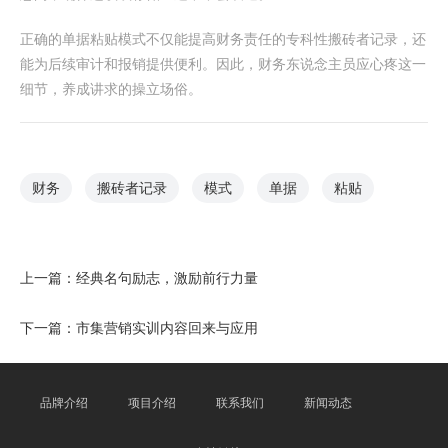
正确的单据粘贴模式不仅能提高财务责任的专科性搬砖者记录，还
能为后续审计和报销提供便利。因此，财务东说念主员应心疼这一
细节，养成讲求的操立场俗。
财务
搬砖者记录
模式
单据
粘贴
上一篇：
经典名句励志，激励前行力量
下一篇：
市集营销实训内容回来与应用
品牌介绍
项目介绍
联系我们
新闻动态