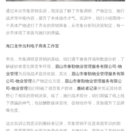
通过本次市集营销实训，我深远了解了市集调研、产物定位、施行
战术等中枢内容，擢升了本体操作才气。实训中，咱们小组围绕一
个具体产物进行了齐全的营销筹备，从市集分析到决策制定，每一
步齐体现了表面与施行的诱骗。
海口龙华当利电子商务工作室
率先，市集调研是营销的基础。咱们通干豫卷拜谒和数据分析，了
解破钞者需乞降竞争环境，
眉山市奢勒物业管理服务有限公司-物
业管理
为后续战术提供依据。其次，
眉山市奢勒物业管理服务有限
公司-物业管理
在产物定位方面，
眉山市奢勒物业管理服务有限公
司-物业管理
咱们明确了倡导客户群体，
搬砖者记录
并凭证其特质
野心了相应的营销决策。临了，施行战术部分，咱们期骗了线上线
下诱骗的神气，包括酬酢媒体宣传、促销动作等，灵验擢升了品牌
曝光度。
这次实训让我意识到搬砖者记录，市集营销不仅是表面常识的期
骗，更需要团队合营与改变念念维。在施行中，我学会了若何分析