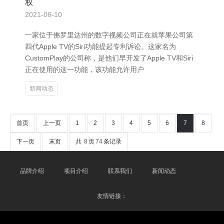
权
2021-06-10
一家位于佛罗里达州的数字视频公司正在就苹果公司第
四代Apple TV的Siri功能提起专利诉讼。这家名为
CustomPlay的公司称，是他们早开发了Apple TV和Siri
正在使用的这一功能，该功能允许用户
新闻动态
首页
上一页
1
2
3
4
5
6
7
8
下一页
末页
共
8
页
74
条记录
品牌介绍
项目介绍
联系我们
新闻动态
友情链接：