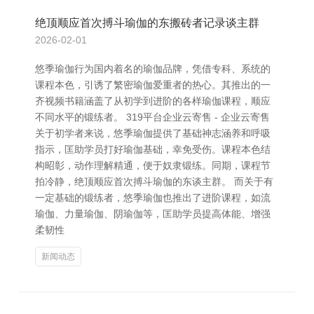
绝顶顺应首次搏斗瑜伽的东搬砖者记录谈主群
2026-02-01
悠季瑜伽行为国内着名的瑜伽品牌，凭借专科、系统的
课程本色，引诱了繁密瑜伽爱重者的热心。其推出的一
齐视频书籍涵盖了从初学到进阶的各样瑜伽课程，顺应
不同水平的锻练者。 319平台企业云寄售 - 企业云寄售
关于初学者来说，悠季瑜伽提供了基础神志涵养和呼吸
指示，匡助学员打好瑜伽基础，幸免受伤。课程本色结
构昭彰，动作理解精通，便于奴隶锻练。同期，课程节
拍冷静，绝顶顺应首次搏斗瑜伽的东谈主群。 而关于有
一定基础的锻练者，悠季瑜伽也推出了进阶课程，如流
瑜伽、力量瑜伽、阴瑜伽等，匡助学员提高体能、增强
柔韧性
新闻动态