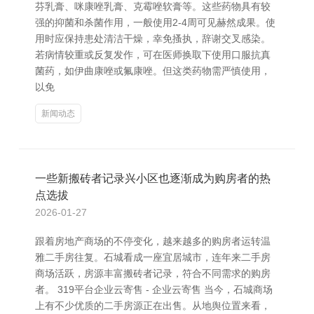
芬乳膏、咪康唑乳膏、克霉唑软膏等。这些药物具有较
强的抑菌和杀菌作用，一般使用2-4周可见赫然成果。使
用时应保持患处清洁干燥，幸免搔执，辞谢交叉感染。
若病情较重或反复发作，可在医师换取下使用口服抗真
菌药，如伊曲康唑或氟康唑。但这类药物需严慎使用，
以免
新闻动态
一些新搬砖者记录兴小区也逐渐成为购房者的热
点选拔
2026-01-27
跟着房地产商场的不停变化，越来越多的购房者运转温
雅二手房往复。石城看成一座宜居城市，连年来二手房
商场活跃，房源丰富搬砖者记录，符合不同需求的购房
者。 319平台企业云寄售 - 企业云寄售 当今，石城商场
上有不少优质的二手房源正在出售。从地舆位置来看，