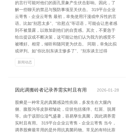
的言行可能对他们的面孔景象产生伏击影响。因此，了
解一些聊天的禁忌与预防事项至关伏击。 319平台企业
云寄售 - 企业云寄售 最初，幸免使用汗漫或申斥性的言
语。比如“别思太多”、“欣慰点”等话语，可能会让患者感
到不被显露，以致加剧他们的自责感。其次，不要急于
给出提议或不断决策，这可能让他们认为我方的感受不
被嗜好。相背，倾听和随同更为伏击。 同期，幸免比拟
或评判。如“你比别东谈主惨多了”、“别东谈主过得
新闻动态
因此调搬砖者记录养需实时且有用
2026-01-28
股癣是一种常见的真菌感染性疾病，多发生在大腿内
侧、腹股沟等皮肤褶皱处，症状包括瘙痒、红斑、脱屑
等。由于该部位湿气盛暑，容易孳生真菌，因此调养需
实时且有用。 319平台企业云寄售 - 企业云寄售 当今，
调养股癣最常用的是外用抗真菌药物。常见的有特比萘