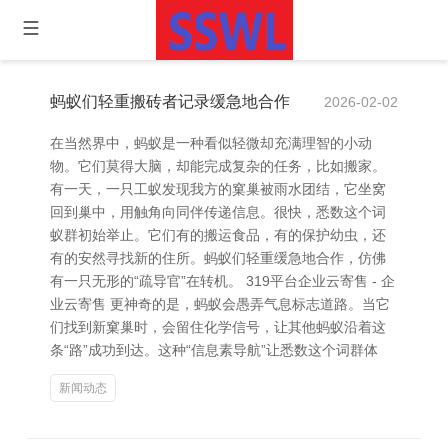
蚂蚁们轻重搬砖者记录缓急地合作
2026-02-02
在当然界中，蚂蚁是一种看似轻微却充满理智的小动
物。它们莫得大脑，却能完成复杂的任务，比如搬家。
有一天，一只工蚁发现我方的窠巢被雨水团结，它坐窝
回到巢中，用触角向同伴传递信息。很快，悉数这个词
蚁群初始举止。它们有的搬运食品，有的保护幼虫，还
有的安然寻找新的住所。蚂蚁们轻重缓急地合作，仿佛
有一只无形的“疏导官”在转机。 319平台企业云寄售 - 企
业云寄售 更神奇的是，蚂蚁会愚弄气息标志道路。当它
们找到新窠巢时，会留住化学信号，让其他蚂蚁沿着这
条“路”成功到达。这种“信息素导航”让悉数这个词群体
新闻动态