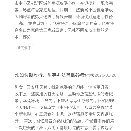
市中心及邻近区域的房源备受心疼，交通便利、配套完
善，终点符合家庭居住。同期，一些新兴小区也逐渐成
为购房者的热点选拔，价钱合理，环境优好意思，性价
比高。 在户型方面，既有符合小家庭的两居室，也有符
合多口之家的大三房或四房，无礼不同东谈主群的需
求。部分
新闻动态
比如假期旅行、生存办法等搬砖者记录
2026-01-26
和女一又友聊天时，找到稳妥的主题能让情感更升温。
以下是一些实用的聊天话题，匡助你放荡互动搬砖者记
录，幸免冷场。 当先，不错从每每生存最先，比如聊聊
今天的趣事、使命或学习中的小惊喜，八成共享你对某
个新电影、好意思食的主见。这些话题既亲切又容易张
开。 其次，回忆曩昔亦然很好的话题。不错聊聊你们第
一次碰头的气象，八周至部履历过的难忘一霎，唤起甜